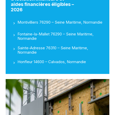
aides financières éligibles –
2026
Montivilliers 76290 – Seine Maritime, Normandie
Fontaine-la-Mallet 76290 – Seine Maritime,
Normandie
Sainte-Adresse 76310 – Seine Maritime,
Normandie
Honfleur 14600 – Calvados, Normandie