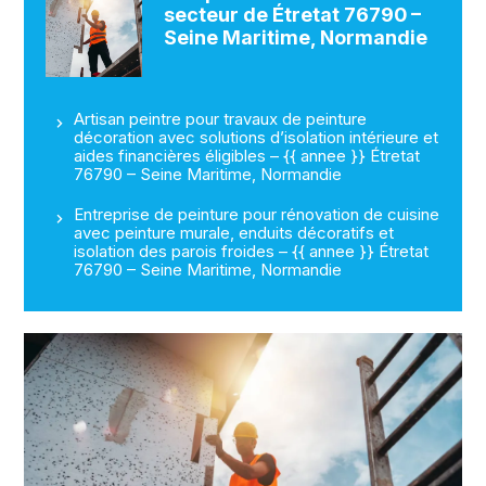
secteur de Étretat 76790 –
Seine Maritime, Normandie
Artisan peintre pour travaux de peinture
décoration avec solutions d’isolation intérieure et
aides financières éligibles – {{ annee }} Étretat
76790 – Seine Maritime, Normandie
Entreprise de peinture pour rénovation de cuisine
avec peinture murale, enduits décoratifs et
isolation des parois froides – {{ annee }} Étretat
76790 – Seine Maritime, Normandie