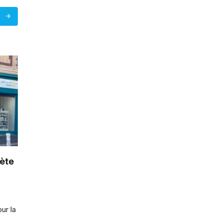
s
lète
ur la