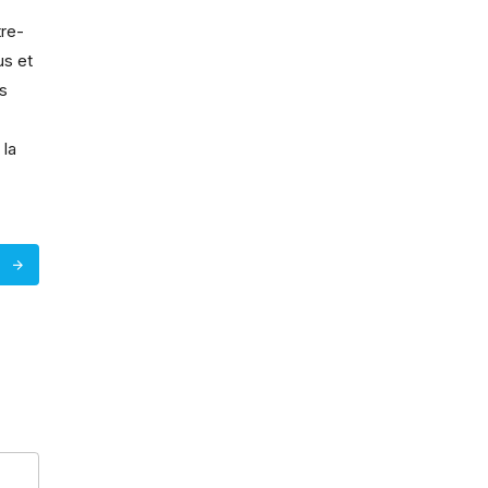
tre-
us et
is
t
 la
s