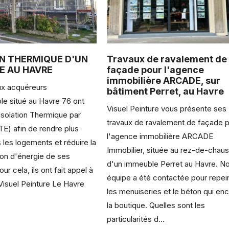
ON THERMIQUE D'UN
Travaux de ravalement de
E AU HAVRE
façade pour l'agence
immobilière ARCADE, sur
x acquéreurs
bâtiment Perret, au Havre
le situé au Havre 76 ont
Visuel Peinture vous présente ses
'Isolation Thermique par
travaux de ravalement de façade 
ITE) afin de rendre plus
l'agence immobilière ARCADE
 les logements et réduire la
Immobilier, située au rez-de-chau
n d'énergie de ses
d'un immeuble Perret au Havre. No
our cela, ils ont fait appel à
équipe a été contactée pour repei
 Visuel Peinture Le Havre
les menuiseries et le béton qui en
la boutique. Quelles sont les
particularités d...