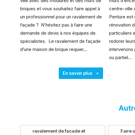
ville avec des moulures et des murs de
murs d’encei
briques et vous souhaitez faire appel à
centre-ville
un professionnel pour un ravalement de
Penture est
façade ? N’hésitez pas à faire une
rénovation d
demande de devis à nos équipes de
particuliers
spécialistes. Le ravalement de façade
redorer leur
d’une maison de brique requier...
intervenons 
ou partiel...
En savoir plus
Autr
ravalement de facade et
Faire 