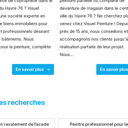
nte de copropriété dans le
peinture partielle ou complète de
 du Havre 76 ? Visuel
devanture de magasin dans le cen
 une société experte en
ville du Havre 76 ? Ne cherchez pl
e biens immobiliers pour
venez chez Visuel Peinture ! Depu
 et professionnels désirant
près de 15 ans, nous conseillons e
s bâtiments. Nous
accompagnons nos clients jusqu'à
pour la peinture, complète
réalisation parfaite de leur projet.
Nous...
En savoir plus
En savoir plu
es recherches
un ravalement de facade
Peintre professionnel pour le