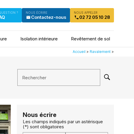
QUESTION ?
NOUS ÉCRIRE
NOUS APPELER
AQ
Contactez-nous
02 72 05 10 28
eure
Isolation intérieure
Revêtement de sol
Accueil
>
Ravalement
>
Rechercher
Nous écrire
Les champs indiqués par un astérisque
(*) sont obligatoires